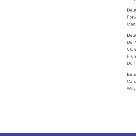
Deut
Forw
Manf
Deu
Der 
Chri
Früh
Dr. 
Ehr
Cars
Will