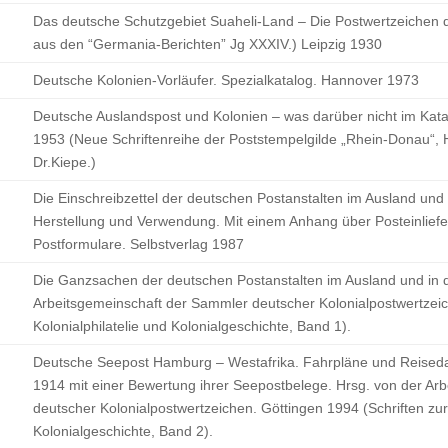
Das deutsche Schutzgebiet Suaheli-Land – Die Postwertzeichen 
aus den “Germania-Berichten” Jg XXXIV.) Leipzig 1930
Deutsche Kolonien-Vorläufer. Spezialkatalog. Hannover 1973
Deutsche Auslandspost und Kolonien – was darüber nicht im Katalo
1953 (Neue Schriftenreihe der Poststempelgilde „Rhein-Donau“, He
Dr.Kiepe.)
Die Einschreibzettel der deutschen Postanstalten im Ausland und
Herstellung und Verwendung. Mit einem Anhang über Posteinlief
Postformulare. Selbstverlag 1987
Die Ganzsachen der deutschen Postanstalten im Ausland und in d
Arbeitsgemeinschaft der Sammler deutscher Kolonialpostwertzeic
Kolonialphilatelie und Kolonialgeschichte, Band 1).
Deutsche Seepost Hamburg – Westafrika. Fahrpläne und Reise
1914 mit einer Bewertung ihrer Seepostbelege. Hrsg. von der Ar
deutscher Kolonialpostwertzeichen. Göttingen 1994 (Schriften zur
Kolonialgeschichte, Band 2).