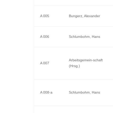
A 005
Bungerz, Alexander
A 006
Schlumbohm, Hans
Arbeitsgemein-schaft
A 007
(Hrsg.)
A 008-a
Schlumbohm, Hans