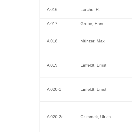
A 016
Lerche, R.
A 017
Grobe, Hans
A 018
Münzer, Max
A 019
Einfeldt, Ernst
A 020-1
Einfeldt, Ernst
A 020-2a
Czimmek, Ulrich