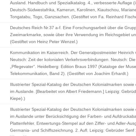
Ausland. Handbuch und Spezialkatalog. 4., verbesserte Auflage 
Deutsch-Südwestafrika, Kamerun, Karolinen, Kiautschou, Mariane
Tongatabu, Togo, Ganzsachen. (Gestiftet von Fa. Reinhard Fisch
Deutsches Reich Nr.37 a-f. Eine Forschungsarbeit über die Grup
Zweimarkmarke, sowie über ihre Verwendung im Reichsgebiet und a
(Gestiftet von Heinz Peter Wenzel.)
Kommunikation im Kaiserreich. Der Generalpostmeister Heinrich 
Neutsch: Zeit der kolonialen Verkehrsverbindungen. Neutsch: Die
„Pflegevater“. Heidelberg: Edition Braus 1997 (Kataloge der Mus
Telekommunikation, Band 2). (Gestiftet von Joachim Erhardt.)
Illustrierter Spezial-Katalog der Deutschen Kolonialmarken sowi
im Auslande. [Bearbeitet von Albert Friedemann.] Leipzig: Gebrüde
Kiepe).)
Illustrierter Spezial-Katalog der Deutschen Kolonialmarken sowi
im Auslande unter Berücksichtigung der Farben- und Aufdruckab
Plattenfehler. Entwertungs-Stempel auf den Ziffer- und Adler-Au
Germania- und Schiffszeichnung. 2. Aufl. Leipzig: Gebrüder Senf 