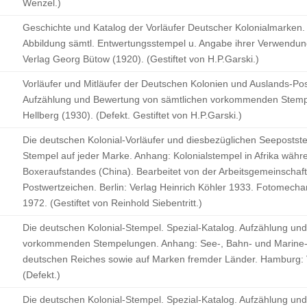
Wenzel.)
Geschichte und Katalog der Vorläufer Deutscher Kolonialmarken.
Abbildung sämtl. Entwertungsstempel u. Angabe ihrer Verwendungs
Verlag Georg Bütow (1920). (Gestiftet von H.P.Garski.)
Vorläufer und Mitläufer der Deutschen Kolonien und Auslands-Pos
Aufzählung und Bewertung von sämtlichen vorkommenden Stempe
Hellberg (1930). (Defekt. Gestiftet von H.P.Garski.)
Die deutschen Kolonial-Vorläufer und diesbezüglichen Seepostste
Stempel auf jeder Marke. Anhang: Kolonialstempel in Afrika wäh
Boxeraufstandes (China). Bearbeitet von der Arbeitsgemeinschaf
Postwertzeichen. Berlin: Verlag Heinrich Köhler 1933. Fotomech
1972. (Gestiftet von Reinhold Siebentritt.)
Die deutschen Kolonial-Stempel. Spezial-Katalog. Aufzählung un
vorkommenden Stempelungen. Anhang: See-, Bahn- und Marine-S
deutschen Reiches sowie auf Marken fremder Länder. Hamburg:
(Defekt.)
Die deutschen Kolonial-Stempel. Spezial-Katalog. Aufzählung un