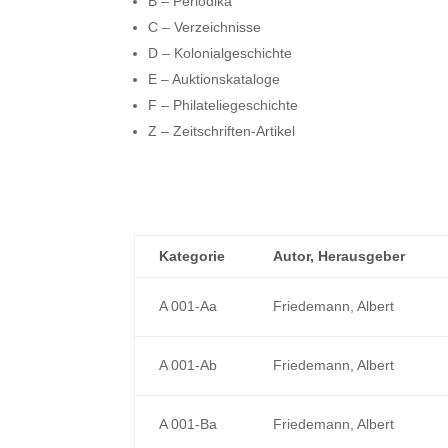
B – Periodika
C – Verzeichnisse
D – Kolonialgeschichte
E – Auktionskataloge
F – Philateliegeschichte
Z – Zeitschriften-Artikel
Kategorie
Autor, Herausgeber
A 001-Aa
Friedemann, Albert
A 001-Ab
Friedemann, Albert
A 001-Ba
Friedemann, Albert