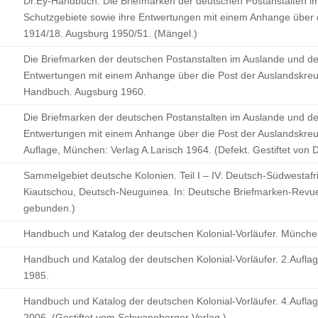
Dr.Ey-Handbuch. Die Briefmarken der deutschen Postanstalten i
Schutzgebiete sowie ihre Entwertungen mit einem Anhange über 
1914/18. Augsburg 1950/51. (Mängel.)
Die Briefmarken der deutschen Postanstalten im Auslande und de
Entwertungen mit einem Anhange über die Post der Auslandskreu
Handbuch. Augsburg 1960.
Die Briefmarken der deutschen Postanstalten im Auslande und de
Entwertungen mit einem Anhange über die Post der Auslandskreuz
Auflage, München: Verlag A.Larisch 1964. (Defekt. Gestiftet von D
Sammelgebiet deutsche Kolonien. Teil I – IV: Deutsch-Südwestafr
Kiautschou, Deutsch-Neuguinea. In: Deutsche Briefmarken-Revue
gebunden.)
Handbuch und Katalog der deutschen Kolonial-Vorläufer. Münch
Handbuch und Katalog der deutschen Kolonial-Vorläufer. 2.Aufl
1985.
Handbuch und Katalog der deutschen Kolonial-Vorläufer. 4.Aufl
2006. (Gestiftet vom Schwaneberger Verlag.)