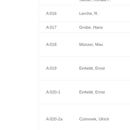
A 016
Lerche, R.
A 017
Grobe, Hans
A 018
Münzer, Max
A 019
Einfeldt, Ernst
A 020-1
Einfeldt, Ernst
A 020-2a
Czimmek, Ulrich