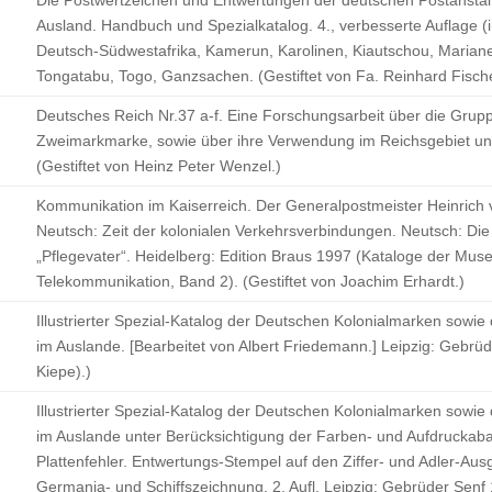
Die Postwertzeichen und Entwertungen der deutschen Postanstal
Ausland. Handbuch und Spezialkatalog. 4., verbesserte Auflage 
Deutsch-Südwestafrika, Kamerun, Karolinen, Kiautschou, Mariane
Tongatabu, Togo, Ganzsachen. (Gestiftet von Fa. Reinhard Fisch
Deutsches Reich Nr.37 a-f. Eine Forschungsarbeit über die Grup
Zweimarkmarke, sowie über ihre Verwendung im Reichsgebiet und a
(Gestiftet von Heinz Peter Wenzel.)
Kommunikation im Kaiserreich. Der Generalpostmeister Heinrich 
Neutsch: Zeit der kolonialen Verkehrsverbindungen. Neutsch: Die
„Pflegevater“. Heidelberg: Edition Braus 1997 (Kataloge der Mus
Telekommunikation, Band 2). (Gestiftet von Joachim Erhardt.)
Illustrierter Spezial-Katalog der Deutschen Kolonialmarken sowi
im Auslande. [Bearbeitet von Albert Friedemann.] Leipzig: Gebrüde
Kiepe).)
Illustrierter Spezial-Katalog der Deutschen Kolonialmarken sowi
im Auslande unter Berücksichtigung der Farben- und Aufdruckab
Plattenfehler. Entwertungs-Stempel auf den Ziffer- und Adler-Au
Germania- und Schiffszeichnung. 2. Aufl. Leipzig: Gebrüder Senf 