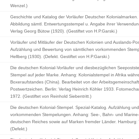
Wenzel.)
Geschichte und Katalog der Vorläufer Deutscher Kolonialmarken.
Abbildung sämtl. Entwertungsstempel u. Angabe ihrer Verwendungs
Verlag Georg Bütow (1920). (Gestiftet von H.P.Garski.)
Vorläufer und Mitläufer der Deutschen Kolonien und Auslands-Pos
Aufzählung und Bewertung von sämtlichen vorkommenden Stempe
Hellberg (1930). (Defekt. Gestiftet von H.P.Garski.)
Die deutschen Kolonial-Vorläufer und diesbezüglichen Seepostste
Stempel auf jeder Marke. Anhang: Kolonialstempel in Afrika wäh
Boxeraufstandes (China). Bearbeitet von der Arbeitsgemeinschaf
Postwertzeichen. Berlin: Verlag Heinrich Köhler 1933. Fotomech
1972. (Gestiftet von Reinhold Siebentritt.)
Die deutschen Kolonial-Stempel. Spezial-Katalog. Aufzählung un
vorkommenden Stempelungen. Anhang: See-, Bahn- und Marine-S
deutschen Reiches sowie auf Marken fremder Länder. Hamburg:
(Defekt.)