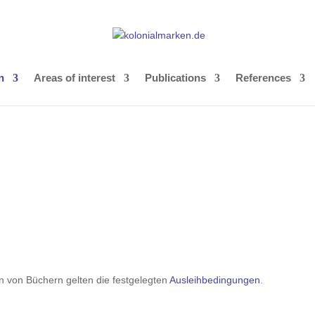
n
Areas of interest
Publications
References
n von Büchern gelten die festgelegten
Ausleihbedingungen
.