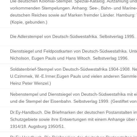
Die deutschen Kolonial-Stempel. Spezial-Katalog. Aufzählung un
vorkommenden Stempelungen. Anhang: See-, Bahn- und Marine-S
deutschen Reiches sowie auf Marken fremder Länder. Hamburg:
(Kopie, gebunden.)
Die Adlerstempel von Deutsch-Südwestafrika. Selbstverlag 1995.
Dienstsiegel und Feldpostkarten von Deutsch-Südwestafrika. Unte
Nicholson, Eugen Pauls und Hans Witoch. Selbstverlag 1996.
Soldatenbrief-Stempel von Deutsch-Südwestafrika 1904-1908. Ne
U.Czimmek, W.-E.Irmer,Eugen Pauls und vielen anderen Sammlern
Heinz Peter Wenzel.)
Nebenstempel und Dienstsiegel von Deutsch-Südwestafrika mit e
und die Stempel der Eisenbahn. Selbstverlag 1999. (Gestiftet vo
Dr.Ey-Handbuch. Die Briefmarken der deutschen Postanstalten i
Schutzgebiete sowie ihre Entwertungen mit einem Anhange über 
1914/18. Augsburg 1950/51.