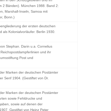
ten in den Schutzgebieten und im
(in 2 Bänden). München 1988. Band 2:
n, Marshall-Inseln, Samoa mit
er, Bonn.)
pengliederung der ersten deutschen
ls Kolonialvorläufer. Berlin 1930.
von Stephan. Darin u.a. Cornelius
 Reichspostdampferlinien und ihr
eumsstiftung Post und
e der Marken der deutschen Postämter
r Senf 1904. (Gestiftet von Dr.
e der Marken der deutschen Postämter
arten sowie Fehldrucke und
sgaben, sowie auf denen der
1907. Gestiftet von Heinz Peter