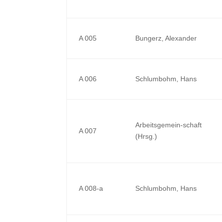
A 005
Bungerz, Alexander
A 006
Schlumbohm, Hans
Arbeitsgemein-schaft
A 007
(Hrsg.)
A 008-a
Schlumbohm, Hans