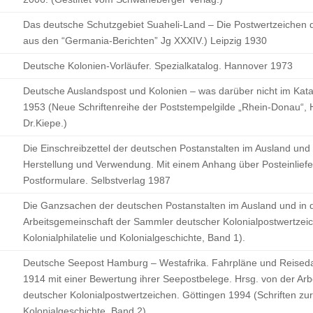
Das deutsche Schutzgebiet Suaheli-Land – Die Postwertzeichen 
aus den “Germania-Berichten” Jg XXXIV.) Leipzig 1930
Deutsche Kolonien-Vorläufer. Spezialkatalog. Hannover 1973
Deutsche Auslandspost und Kolonien – was darüber nicht im Katalo
1953 (Neue Schriftenreihe der Poststempelgilde „Rhein-Donau“, He
Dr.Kiepe.)
Die Einschreibzettel der deutschen Postanstalten im Ausland und
Herstellung und Verwendung. Mit einem Anhang über Posteinlief
Postformulare. Selbstverlag 1987
Die Ganzsachen der deutschen Postanstalten im Ausland und in d
Arbeitsgemeinschaft der Sammler deutscher Kolonialpostwertzeic
Kolonialphilatelie und Kolonialgeschichte, Band 1).
Deutsche Seepost Hamburg – Westafrika. Fahrpläne und Reise
1914 mit einer Bewertung ihrer Seepostbelege. Hrsg. von der Ar
deutscher Kolonialpostwertzeichen. Göttingen 1994 (Schriften zur
Kolonialgeschichte, Band 2).